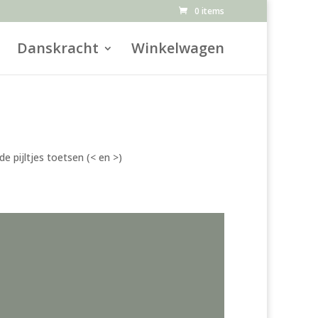
0 items
Danskracht
Winkelwagen
 pijltjes toetsen (< en >)