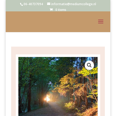
06-40737094
informatie@mediumcollege.nl
0 items