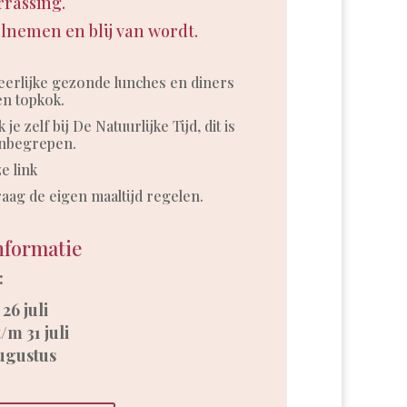
rassing.
eelnemen en blij van wordt.
heerlijke gezonde lunches en diners
en topkok.
 zelf bij De Natuurlijke Tijd, dit is
 inbegrepen.
ze
link
aag de eigen maaltijd regelen.
nformatie
:
26 juli
/m 31 juli
augustus