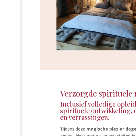
Verzorgde spirituel
Inclusief volledige oplei
spirituele ontwikkeling
en verrassingen.
Tijdens deze
magische plezier dag
gevoel, kiest met welke activiteiten je