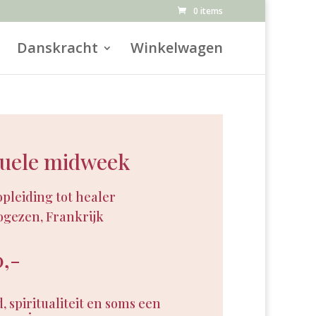
0 items
Danskracht
Winkelwagen
tuele midweek
opleiding tot healer
Vogezen, Frankrijk
0,-
d, spiritualiteit en soms een