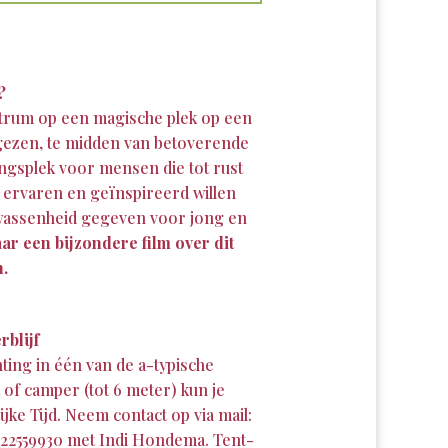
?
entrum op een magische plek op een
ogezen, te midden van betoverende
ingsplek voor mensen die tot rust
n ervaren en geïnspireerd willen
lwassenheid gegeven voor jong en
aar een bijzondere film over dit
n.
rblijf
ting in één van de a-typische
of camper (tot 6 meter) kun je
jke Tijd. Neem contact op via mail:
-22559930 met Indi Hondema. Tent-