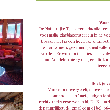
Waar
De Natuurlijke Tijd is een educatief c
voormalig glasblazersterrein in de V
bossen. Het is een heerlijke ontmoet
willen komen, gezamenlijkheid wille
worden. Er worden initiaties naar vo
oud. We delen hier graag
een link n
terrei
Boek je ve
Voor een onvergetelijke overnach
accommodaties of met je eigen tent 
rechtstreeks reserveren bij De Natuurli
denatuurljiketijd@gmail.com of bel 06