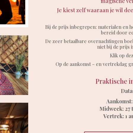
magische ver
Je kiest zelf waaraan je wil d
Bij de prijs inbegrepen: materialen en 
bereid door e
De zeer betaalbare overnachtingen boek je
niet bij de prijs
Klik op de
Op de aankomst – en vertrekdag gr
Praktische i
Data
Aankomst: 
Midweek: 27 t
Vertrek: 1 