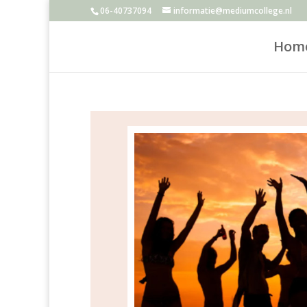
06-40737094
informatie@mediumcollege.nl
Hom