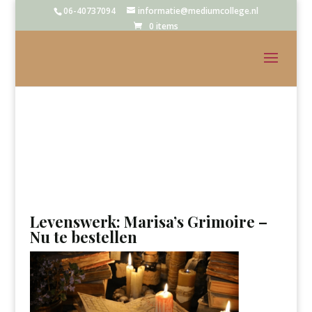
06-40737094
informatie@mediumcollege.nl
0 items
Levenswerk: Marisa’s Grimoire –
Nu te bestellen