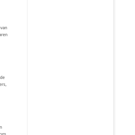
 van
aren
 de
ers,
en
 om