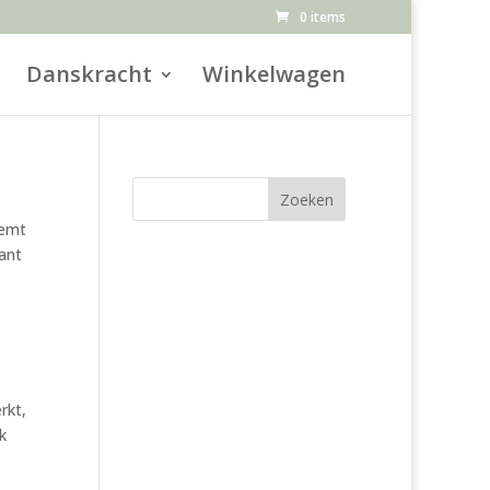
0 items
Danskracht
Winkelwagen
Zoeken
eemt
want
rkt,
k