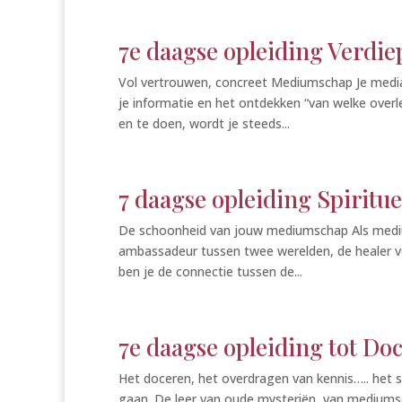
7e daagse opleiding Verdi
Vol vertrouwen, concreet Mediumschap Je mediam
je informatie en het ontdekken “van welke overl
en te doen, wordt je steeds...
7 daagse opleiding Spiritue
De schoonheid van jouw mediumschap Als mediu
ambassadeur tussen twee werelden, de healer voo
ben je de connectie tussen de...
7e daagse opleiding tot Do
Het doceren, het overdragen van kennis….. het s
gaan. De leer van oude mysteriën, van mediumsc