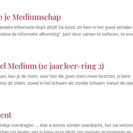
ep je Mediumschap
ieke informatie klopt altijd! De kunst zit hem in het goed vertalen
edene de informatie afkomstig”. Juist door samen te oefenen, te erv
el Medium (1e jaar leer-ring 2)
m, ben je de stem, voor hen die geen stem meer bezitten. Je bent
r de zielen, zowel in het lichaam als zonder lichaam. Vanuit de slui
cent
tokje overdragen….. Wat is kennis zonder overdracht, het zal verlor
hap tot healer: Het is bijna onze plicht om mensen te inspireren en