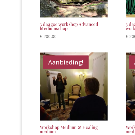
3 daagse workshop Advanced
3 da
Mediumschap
work
€
200,00
€
20
Aanbieding!
Workshop Medium & Healing
Work
medium
medi